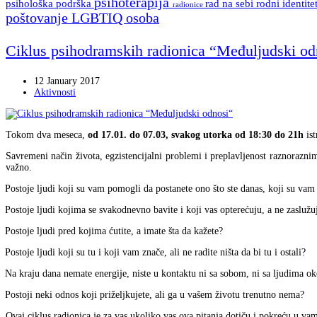
psihoterapija
psihološka podrška
rad na sebi
rodni identite
radionice
poštovanje LGBTIQ osoba
Ciklus psihodramskih radionica “Međuljudski od
12 January 2017
Aktivnosti
Tokom dva meseca,
od 17.01. do 07.03, svakog utorka od 18:30 do 21h
ist
Savremeni način života, egzistencijalni problemi i preplavljenost raznorazn
važno.
Postoje ljudi koji su vam pomogli da postanete ono što ste danas, koji su vam va
Postoje ljudi kojima se svakodnevno bavite i koji vas opterećuju, a ne zaslužu
Postoje ljudi pred kojima ćutite, a imate šta da kažete?
Postoje ljudi koji su tu i koji vam znače, ali ne radite ništa da bi tu i ostali?
Na kraju dana nemate energije, niste u kontaktu ni sa sobom, ni sa ljudima ok
Postoji neki odnos koji priželjkujete, ali ga u vašem životu trenutno nema?
Ovaj ciklus radionica je za vas ukoliko vas ova pitanja dotiču i pokreću u vam