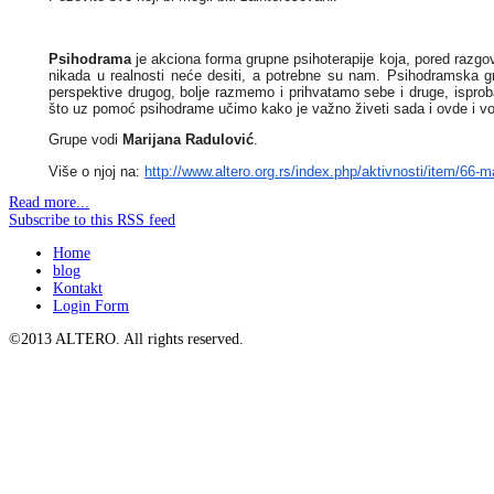
Psihodrama
je akciona forma grupne psihoterapije koja,
pored razgov
nikada u realnosti neće desiti, a potrebne su nam. Psihodramska gr
perspektive drugog, bolje razmemo i prihvatamo sebe i druge, ispro
što uz pomoć psihodrame učimo kako je važno živeti sada i ovde i volet
Grupe vodi
Marijana Radulović
.
Više o njoj na:
http://www.altero.org.rs/index
.php/aktivnosti/item/66-ma
Read more...
Subscribe to this RSS feed
Home
blog
Kontakt
Login Form
©2013 ALTERO. All rights reserved.