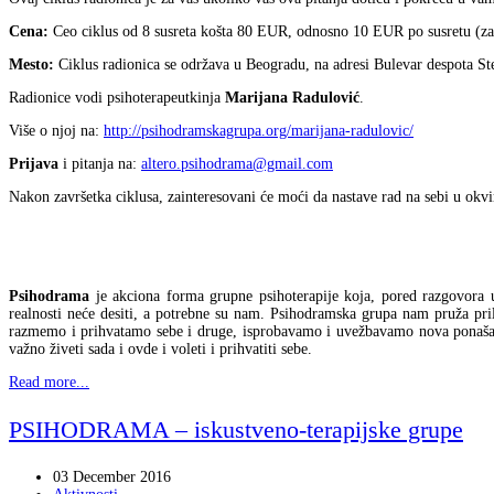
Cena:
Ceo ciklus od 8 susreta košta 80 EUR, odnosno 10 EUR po susretu (z
Mesto:
Ciklus radionica se održava u Beogradu, na adresi Bulevar despota Ste
Radionice vodi psihoterapeutkinja
Marijana Radulović
.
Više o njoj na:
http://psihodramskagrupa.org/marijana-radulovic/
Prijava
i pitanja na:
altero.psihodrama@gmail.com
Nakon završetka ciklusa, zainteresovani će moći da nastave rad na sebi u okv
Psihodrama
je akciona forma grupne psihoterapije koja, pored razgovora u
realnosti neće desiti, a potrebne su nam. Psihodramska grupa nam pruža pril
razmemo i prihvatamo sebe i druge, isprobavamo i uvežbavamo nova ponašanja
važno živeti sada i ovde i voleti i prihvatiti sebe.
Read more...
PSIHODRAMA – iskustveno-terapijske grupe
03 December 2016