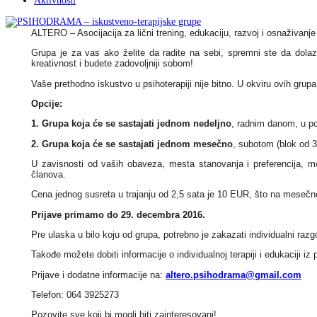
Aktivnosti
ALTERO – Asocijacija za lični trening, edukaciju, razvoj i osnaživan
Grup
a je za vas ako želite da radite na sebi, spremni ste da dolaz
kreativnost i budete zadovoljniji sobom!
Vaše prethodno iskustvo u psihoterapiji nije bitno. U okviru ovih grupa
Opcije:
1. G
rupa koja će se sastajati jednom nedeljno
, radnim danom, u po
2. Grupa koja će se sastajati jednom mesečno
, subotom (blok od 3
U zavisnosti od vaših obaveza, mesta stanovanja i preferencija, m
članova.
Cena jednog susreta u trajanju od 2,5 sata je 10 EUR, što na mesečn
Prijave primamo do 29. decembra 2016.
Pre ulaska u bilo koju od grupa, potrebno je zakazati individualni razg
Takođe možete dobiti informacije o individualnoj terapiji i edukaciji iz
Prijave i dodatne informacije na:
altero.psihodrama@gmail.com
Telefon: 064 3925273
Pozovite sve koji bi mogli biti zainteresovani!