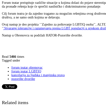
Forum teatar preispituje različite situacije u kojima dolazi do pojave stere
da pronađe rešenja koje će sprečiti nasilničko i diskriminatorno ponašanje.
Cilj forum teatra je da zajedno tragamo za mogućim rešenjima ovog društveno
društva, a ne samo onih kojima se dešavaju.
Ovaj nastup je deo projekta ‘’Zajedno za poštovanje LGBTIQ osoba’’, ALTERO 
‘
’Stvaranje tolerancije i razumevanja prema LGBT populaciji u srpskom druš
Nastup u Obrenovcu su podržali HATOR-Pozorište dvorište.
Read
5466
times
Tagged under
forum teatar obrenovac
forum teatar LGBTIQ
kancelarija za ljudska i manjinska prava
pozorište dvorište
Related items