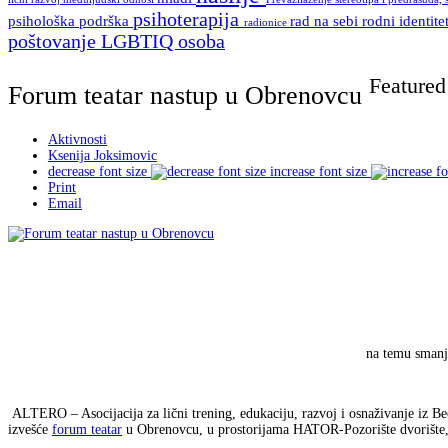
psihoterapija
psihološka podrška
rad na sebi
rodni identite
radionice
poštovanje LGBTIQ osoba
Featured
Forum teatar nastup u Obrenovcu
Aktivnosti
Ksenija Joksimovic
decrease font size
increase font size
Print
Email
na temu smanj
ALTERO – Asocijacija za lični trening, edukaciju, razvoj i osnaživanje iz B
izvešće
forum teatar
u Obrenovcu, u prostorijama HATOR-Pozorište dvorište,