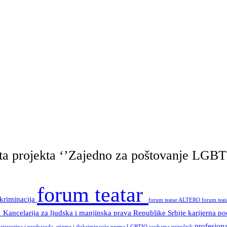
tata projekta ‘’Zajedno za poštovanje LGB
forum teatar
skriminacija
forum teatar ALTERO
forum tea
a
Kancelarija za ljudska i manjinska prava Republike Srbije
karijerna p
profesiona
 stereotipa i predrasuda, stigme i diskriminacije prema LGBTIQ osobama
priručnik