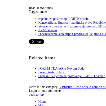
Read
11258
times
Tagged under
zajedno za poštovanje LGBTIQ osoba
Kancelarija za ljudska i manjinska prava Republik
Stvaranje tolerancije i razumevanja prema LGBT 
KZM Gnezdo
Prevazilaženje stereotipa i predrasuda, stigme i
Related items
FORUM TEATAR u Novom Sadu
Forum teatar u Nišu
Projekat ''Zajedno za poštovanje LGBTIQ osoba''
More in this category:
« Brošura Lične priče o coming 
Login to post comments
back to top
Home
blog