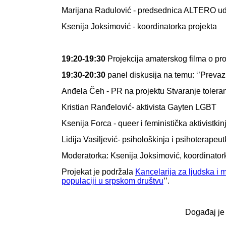
Marijana Radulović - predsednica ALTERO u
Ksenija Joksimović - koordinatorka projekta
19:20-19:30
Projekcija amaterskog filma o pr
19:30-20:30
panel diskusija na temu: ‘’Prevaz
Anđela Čeh - PR na projektu Stvaranje tolera
Kristian Ranđelović- aktivista Gay
Ksenija Forca - queer i feministička aktivistkin
Lidija Vasiljević- psihološkinja i psihoterape
Moderatorka: Ksenija Joksimović, koordinator
Projekat je podržala
Kancelarija za ljudska i 
populaciji u srpskom društvu
’’.
Događaj je