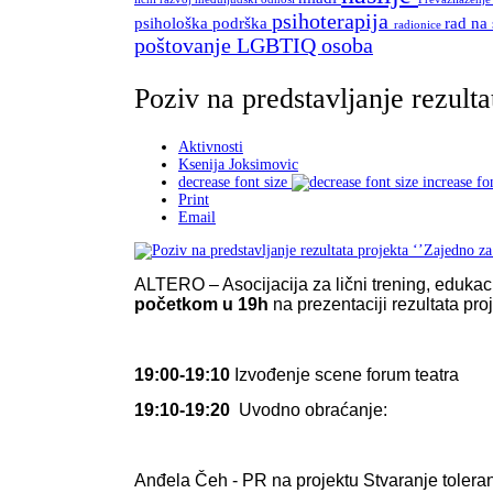
psihoterapija
psihološka podrška
rad na
radionice
poštovanje LGBTIQ osoba
Poziv na predstavljanje rezul
Aktivnosti
Ksenija Joksimovic
decrease font size
increase fo
Print
Email
ALTERO – Asocijacija za lični trening, edukac
početkom u 19h
na prezentaciji rezultata p
19:00-19:10
Izvođenje scene forum teatra
19:10-19:20
Uvodno obraćanje:
Anđela Čeh - PR na projektu Stvaranje tolera