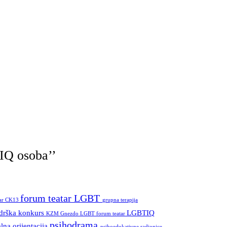
TIQ osoba’’
forum teatar LGBT
tar CK13
grupna terapija
odrška
konkurs
LGBTIQ
KZM Gnezdo
LGBT forum teatar
psihodrama
lna orijentacija
psihoedukativne radionice