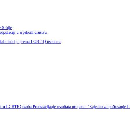
e Srbije
populaciji u srpskom društvu
 diskriminacije prema LGBTIQ osobama
out-u LGBTIQ osoba
Predstavljanje rezultata projekta ‘’Zajedno za poštovanje