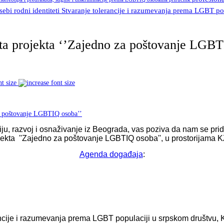
 sebi
rodni identiteti
Stvaranje tolerancije i razumevanja prema LGBT po
tata projekta ‘’Zajedno za poštovanje LGB
nt size
iju, razvoj i osnaživanje iz Beograda, vas poziva da nam se prid
rojekta ''Zajedno za poštovanje LGBTIQ osoba'', u prostorijama
Agenda događaja
:
ncije i razumevanja prema LGBT populaciji u srpskom društvu, K