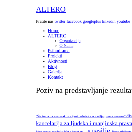
ALTERO
Pratite nas
twitter
facebook
googleplus
linkedin
youtube
Home
ALTERO
Organizacija
O Nama
Psihodrama
Projekti
Aktivnosti
Blog
Galerija
Kontakt
Poziv na predstavljanje rezul
di
''Šta treba da zna svaki socijani radnik/ca o nasilju prema zenama''
kancelarija za ljudska i manjinska prav
nasilje
mladi
lični razvoj
međuljudski odnosi
Prevazilaženje