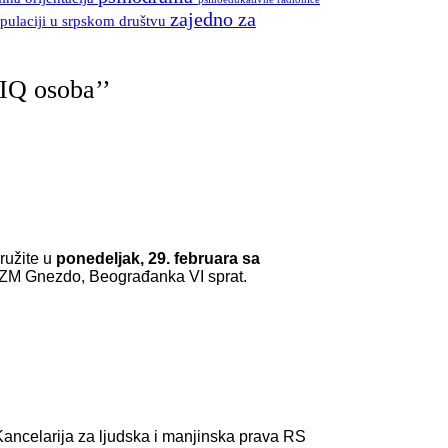
zajedno za
pulaciji u srpskom društvu
TIQ osoba’’
ružite u
ponedeljak, 29. februara sa
 KZM Gnezdo, Beograđanka VI sprat.
ancelarija za ljudska i manjinska prava RS