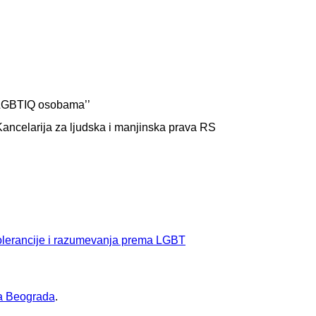
a LGBTIQ osobama’’
ancelarija za ljudska i manjinska prava RS
tolerancije i razumevanja prema LGBT
da Beograda
.