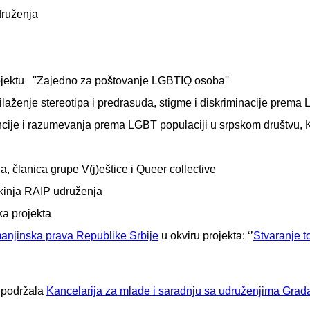
druženja
ojektu
''Zajedno za poštovanje LGBTIQ osoba''
ilaženje stereotipa i predrasuda, stigme i diskriminacije prem
ncije i razumevanja prema LGBT populaciji u srpskom društvu, K
ten LGBT
ja, članica grupe V(j)eštice i Queer collective
utkinja RAIP udruženja
ka projekta
manjinska prava Republike Srbije
u okviru projekta: ‘’
Stvaranje 
 podržala
Kancelarija za mlade i saradnju sa udruženjima Gra