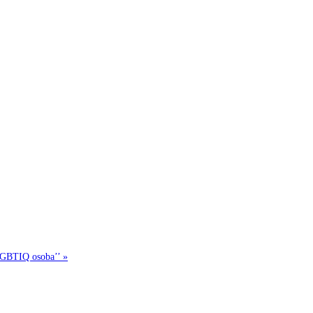
 LGBTIQ osoba’’ »